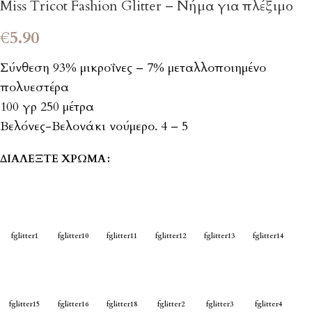
Miss Tricot Fashion Glitter – Νήμα για πλέξιμο
€
5.90
Σύνθεση 93% μικροΐνες – 7% μεταλλοποιημένο
πολυεστέρα
100 γρ 250 μέτρα
Βελόνες-Βελονάκι νούμερο. 4 – 5
ΔΙΑΛΈΞΤΕ ΧΡΏΜΑ
fglitter1
fglitter10
fglitter11
fglitter12
fglitter13
fglitter14
fglitter15
fglitter16
fglitter18
fglitter2
fglitter3
fglitter4