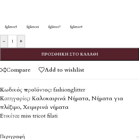
fglitter5
fglitter6
fglitter7
fglitter9
-
+
ΠΡΟΣΘΉΚΗ ΣΤΟ ΚΑΛΆΘΙ
Compare
Add to wishlist
Κωδικός προϊόντος:
fashionglitter
Κατηγορίες:
Καλοκαιρινά Νήματα
,
Νήματα για
πλέξιμο
,
Χειμερινά νήματα
Ετικέτα:
miss tricot filati
Περιγραφή