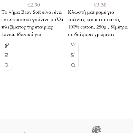
€
2.90
€
3.50
Το νήμα Baby Soft είναι ένα
Κλωστή μακραμέ για
εντυπωσιακό γούνινο μαλλί
τσάντες και κατασκευές
πλεξίματος της εταιρίας
100% cotton, 250g , 80μέτρα
Lavita. Ιδανικό για
σε διάφορα χρώματα
κουβέρτες, λαιμούς, κασκόλ,
μπλούζες, ζακέτες,
σκουφάκια καθώς και
πλεκτές τσάντες, μαξιλάρια.
ΣΥΝΘΕΣΗ : 100%
ΠΟΛΥΕΣΤΕΡΑΣ
ΜΑΛΑΚΟΣ
ΒΑΡΟΣ : 100 ΓΡΑΜΜΑΡΙΑ
ΜΗΚΟΣ : 90 ΜΕΤΡΑ
ΒΕΛΟΝΕΣ: 5 – 6
ΒΕΛΟΝΑΚΙ : 5 – 6