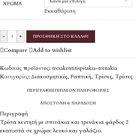
ΧΡΏΜΑ
Εκκαθάριση
-
+
ΠΡΟΣΘΉΚΗ ΣΤΟ ΚΑΛΆΘΙ
Compare
Add to wishlist
Κωδικός προϊόντος:
tresakentitispitakia-trenakia
Κατηγορίες:
Διακοσμητικές
,
Ραπτική
,
Τρέσες
,
Τρέσες
ΠΕΡΙΓΡΑΦΉ
ΕΠΙΠΛΈΟΝ ΠΛΗΡΟΦΟΡΊΕΣ
ΑΠΟΣΤΟΛΉ & ΠΑΡΆΔΟΣΗ
Περιγραφή
Τρέσα κεντητή με σπιτάκια και τρενάκια φάρδος 2
εκατοστά σε χρώμα: λευκό και γαλάζιο.