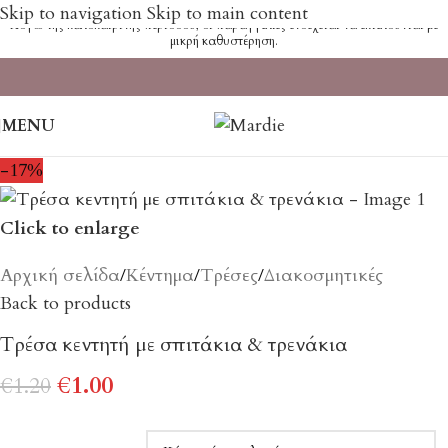
Skip to navigation
Skip to main content
Λόγω της καλοκαιρινής περιόδου, οι παραγγελίες ενδέχεται να εκτελούνται με
μικρή καθυστέρηση.
MENU
-17%
Click to enlarge
Αρχική σελίδα
/
Κέντημα
/
Τρέσες
/
Διακοσμητικές
Back to products
Τρέσα κεντητή με σπιτάκια & τρενάκια
€
1.00
€
1.20