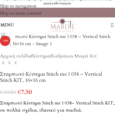
μικρή καθυστέρηση.
Skip to navigation
Skip to main content
MENU
Click to enlarge
-29%
Αρχική σελίδα
/
Κέντημα
/
Καδράκια Μικρά Κιτ
Σταμπωτό Κέντημα Stitch me I 038 – Vertical
Stitch ΚΙΤ, 16×16 cm
€
7.50
€
10.50
Σταμπωτό Κέντημα Stitch me I 038– Vertical Stitch ΚΙΤ,
σε πολλά σχέδια, ιδανικό για παιδιά.