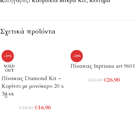
Κατηγορίες:
Καδράκια Μικρά Κιτ
,
Κέντημα
Σχετικά προϊόντα
-11%
-18%
Πίνακας Inprisma art 9601
SOLD
OUT
Πίνακας Diamond Kit –
€
26.90
€
32.90
Κορίτσι με μονόκερο 20 x
30 εκ
€
16.90
€
18.90