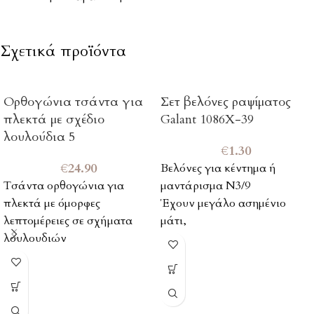
Σχετικά προϊόντα
Ορθογώνια τσάντα για
Σετ βελόνες ραψίματος
πλεκτά με σχέδιο
Galant 1086Χ-39
λουλούδια 5
€
1.30
€
24.90
Βελόνες για κέντημα ή
Τσάντα ορθογώνια για
μαντάρισμα Ν3/9
πλεκτά με όμορφες
Έχουν μεγάλο ασημένιο
λεπτομέρειες σε σχήματα
μάτι,
λουλουδιών
Η καρτέλα περιέχει 16
βελόνες.
Η συσκευασία περιλαμβάνει
Ιδανικές και για λεπτά
μόνο την τσάντα (χωρίς
υφάσματα και κεντήματα.
περιεχόμενο)
Οι βελόνες από σκληρό