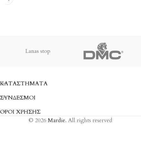
Διευκολύνει την μεταφορά
χάλυβα με χρυσό μάτι είναι
και αποθήκευση των ειδών
κατάλληλες για λεπτά
πλεκτικής και ραπτικής ενώ
κεντήματα και ραφές.
η τρύπες στο πάνω μέρος της
Έχουν το χαρακτηριστικό
επιτρέπει να λειτουργεί και
κωνικό σχήμα βελόνας με
σαν κουβαροθήκη.
λεπτό άκρο και σχετικά
Lanas stop
μεγάλο μάτι, γεγονός που
Διαστάσεις: 44εκ x 14εκ x17εκ
καθιστά γενικά ευκολότερο
το ράψιμο.
Η λεία και μη πορώδης
ΚΑΤΑΣΤΉΜΑΤΑ
επιχρισμένη επιφάνεια
εξασφαλίζει ότι η βελόνα
ΣΎΝΔΕΣΜΟΙ
γλιστρά εύκολα μέσα από το
ύφασμα
ΟΡΟΙ ΧΡΗΣΗΣ
© 2026
Mardie
. All rights reserved