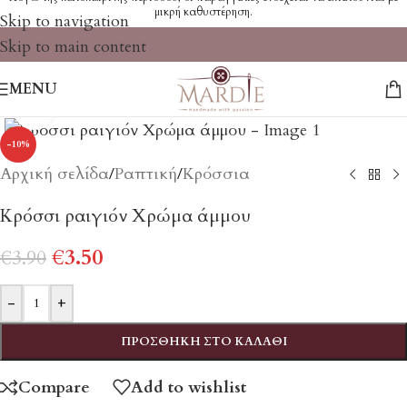
μικρή καθυστέρηση.
Skip to navigation
Skip to main content
MENU
Click to enlarge
-10%
Αρχική σελίδα
/
Ραπτική
/
Κρόσσια
Κρόσσι ραιγιόν Χρώμα άμμου
€
3.50
€
3.90
-
+
ΠΡΟΣΘΉΚΗ ΣΤΟ ΚΑΛΆΘΙ
Compare
Add to wishlist