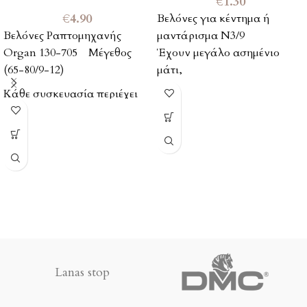
€
1.30
€
4.90
Βελόνες για κέντημα ή
Βελόνες Ραπτομηχανής
μαντάρισμα Ν3/9
Organ 130-705 Μέγεθος
Έχουν μεγάλο ασημένιο
(65-80/9-12)
μάτι,
Η καρτέλα περιέχει 16
Κάθε συσκευασία περιέχει
βελόνες.
10 βελόνες.
Ιδανικές και για λεπτά
υφάσματα και κεντήματα.
Οι βελόνες από σκληρό
χάλυβα με χρυσό μάτι είναι
κατάλληλες για λεπτά
κεντήματα και ραφές.
Έχουν το χαρακτηριστικό
κωνικό σχήμα βελόνας με
λεπτό άκρο και σχετικά
Lanas stop
μεγάλο μάτι, γεγονός που
καθιστά γενικά ευκολότερο