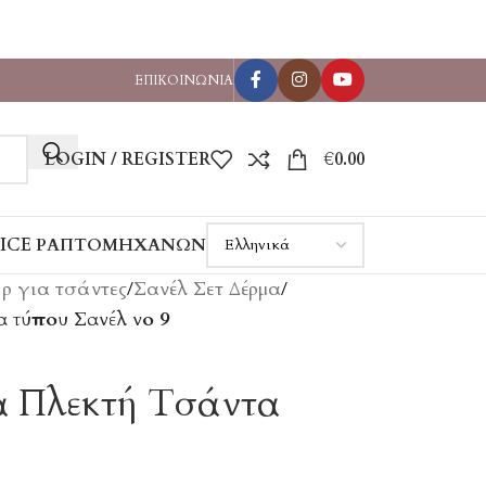
ΕΠΙΚΟΙΝΩΝΊΑ
LOGIN / REGISTER
€
0.00
VICE ΡΑΠΤΟΜΗΧΑΝΏΝ
ρ για τσάντες
/
Σανέλ Σετ Δέρμα
/
α τύπου Σανέλ νο 9
ια Πλεκτή Τσάντα