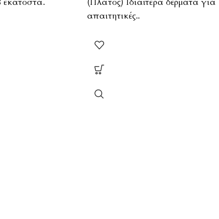
 εκατοστά.
(Πλάτος) Ιδιαίτερα δέρματα για
απαιτητικές..