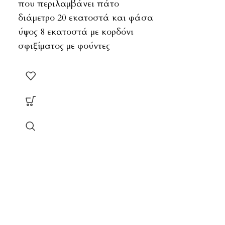
που περιλαμβάνει πάτο
διάμετρο 20 εκατοστά και φάσα
-12%
ύψος 8 εκατοστά με κορδόνι
σφιξίματος με φούντες
Δέρμα Πάνε
σκούρο