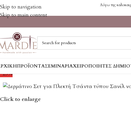
Λόγω της καλοκαιρι
Skip to navigation
Skip to main content
ΑΡΧΙΚΉ
ΠΡΟΪΌΝΤΑ
ΣΕΜΙΝΆΡΙΑ
ΧΕΙΡΟΠΟΊΗΤΕΣ ΔΗΜΙΟ
-25%
Click to enlarge