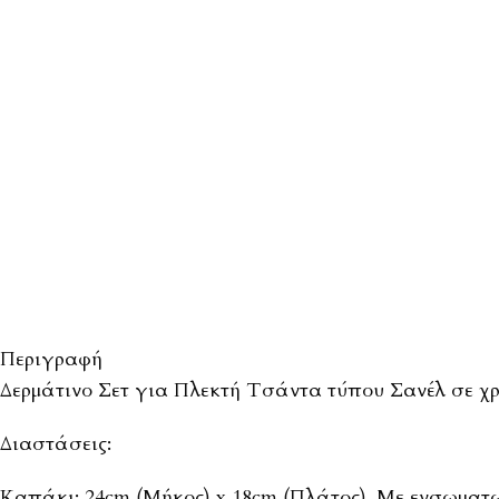
Περιγραφή
Δερμάτινο Σετ για Πλεκτή Τσάντα τύπου Σανέλ σε χ
Διαστάσεις:
Καπάκι: 24cm (Μήκος) x 18cm (Πλάτος). Με ενσωματ