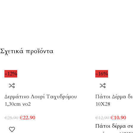
Σχετικά προϊόντα
-12%
-16%
Δερμάτινο Λουρί Ταχυδρόμου
Πάτοι Δέρμα δ
1,30cm νο2
10Χ28
€
22.90
€
10.90
€
25.90
€
12.90
Πάτοι δέρμα σ