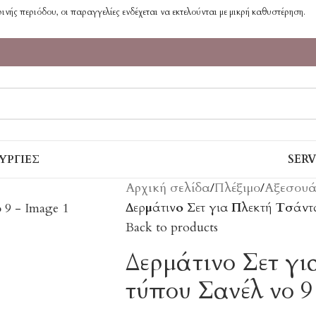
νής περιόδου, οι παραγγελίες ενδέχεται να εκτελούνται με μικρή καθυστέρηση.
ΥΡΓΊΕΣ
SER
Αρχική σελίδα
/
Πλέξιμο
/
Αξεσουά
Δερμάτινο Σετ για Πλεκτή Τσάντ
Back to products
Δερμάτινο Σετ γ
τύπου Σανέλ νο 9