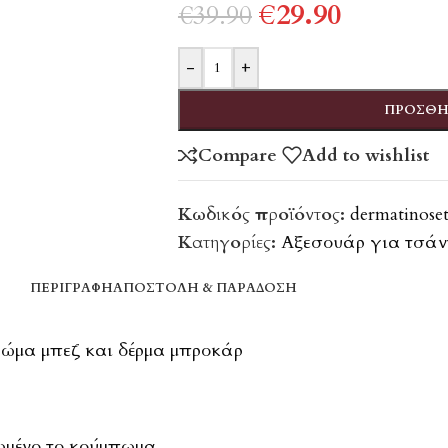
€
29.90
€
39.90
-
+
ΠΡΟΣΘΉ
Compare
Add to wishlist
Κωδικός προϊόντος:
dermatinose
Κατηγορίες:
Αξεσουάρ για τσάν
ΠΕΡΙΓΡΑΦΉ
ΑΠΟΣΤΟΛΉ & ΠΑΡΆΔΟΣΗ
ρώμα μπεζ και δέρμα μπροκάρ
ωμένο το κούμπωμα