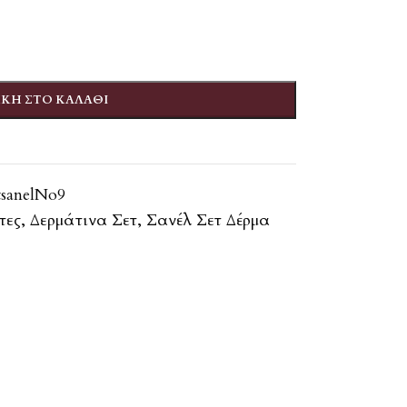
ΚΗ ΣΤΟ ΚΑΛΆΘΙ
tsanelNo9
τες
,
Δερμάτινα Σετ
,
Σανέλ Σετ Δέρμα