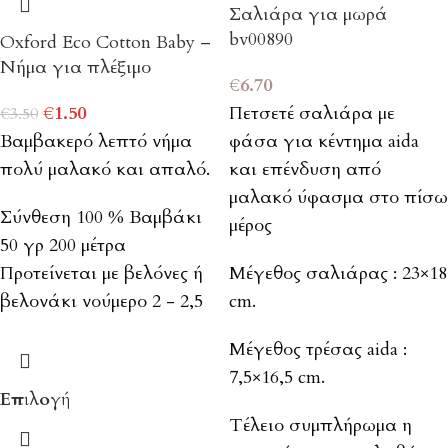
Σαλιάρα για μωρά
bv00890
Oxford Eco Cotton Baby –
Νήμα για πλέξιμο
€
6.70
€
1.50
Πετσετέ σαλιάρα με
€
3.50
Βαμβακερό λεπτό νήμα
φάσα για κέντημα aida
πολύ μαλακό και απαλό.
και επένδυση από
μαλακό ύφασμα στο πίσω
Σύνθεση 100 % Βαμβάκι
μέρος
50 γρ 200 μέτρα
Προτείνεται με βελόνες ή
Μέγεθος σαλιάρας : 23×18
βελονάκι νούμερο 2 - 2,5
cm.
Μέγεθος τρέσας aida :
7,5×16,5 cm.
Επιλογή
Τέλειο συμπλήρωμα η